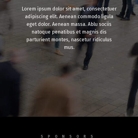
Lorem ipsum dolor sit amet, consectetuer
adipiscing elit. Aenean commodo ligula
eget dolor. Aenean massa. Ablu sociis
natoque penatibus et magnis dis
parturient montes, nascetur ridiculus
mus.
SPONSORS