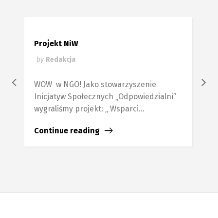
Projekt NiW
W
by
Redakcja
b
WOW w NGO! Jako stowarzyszenie
P
Inicjatyw Społecznych „Odpowiedzialni”
s
wygraliśmy projekt: „ Wsparci...
C
Continue reading