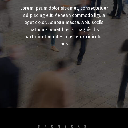
Lorem ipsum dolor sit amet, consectetuer
adipiscing elit. Aenean commodo ligula
eget dolor. Aenean massa. Ablu sociis
natoque penatibus et magnis dis
parturient montes, nascetur ridiculus
mus.
SPONSORS