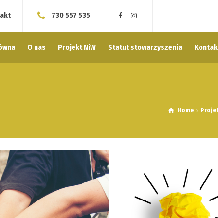
akt
730 557 535
łówna
O nas
Projekt NiW
Statut stowarzyszenia
Kontak
Home
Proje