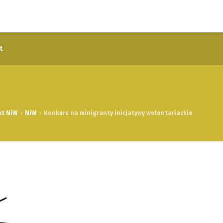
t
kt NiW
NiW
Konkurs na minigranty inicjatywy wolontariackie