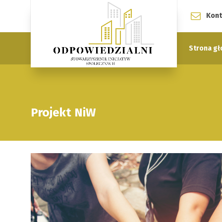
Kont
Strona g
Projekt NiW